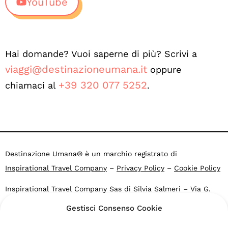
YouTube
Hai domande? Vuoi saperne di più? Scrivi a
viaggi@destinazioneumana.it
oppure
+39 320 077 5252
chiamaci al
.
Destinazione Umana® è un marchio registrato di
Inspirational Travel Company
–
Privacy Policy
–
Cookie Policy
Inspirational Travel Company Sas di Silvia Salmeri – Via G.
Falcone 4, 40053 Valsamoggia BO – Loc. Crespellano – CF e
Gestisci Consenso Cookie
P.IVA: 03469271203
Agenzia di viaggi online Altronauti: PG 37535 del 2007.2015