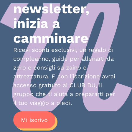
newsletter,
inizia a
camminare
Ricevi sconti esclusivi, un regalo di
compleanno, guide per allenarti da
zero e consigli su zaino e
attrezzatura. E con l’iscrizione avrai
accesso gratuito al CLUB DU, il
gruppo che ti aiuta a prepararti per
il tuo viaggio a piedi.
Mi iscrivo