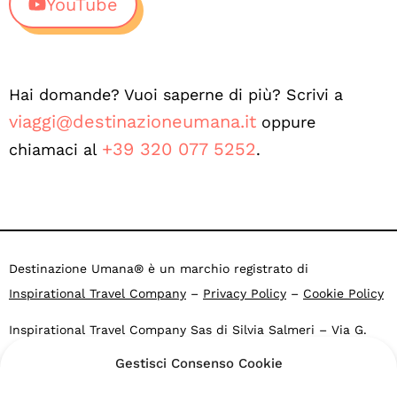
YouTube
Hai domande? Vuoi saperne di più? Scrivi a
viaggi@destinazioneumana.it
oppure
+39 320 077 5252
chiamaci al
.
Destinazione Umana® è un marchio registrato di
Inspirational Travel Company
–
Privacy Policy
–
Cookie Policy
Inspirational Travel Company Sas di Silvia Salmeri – Via G.
Falcone 4, 40053 Valsamoggia BO – Loc. Crespellano – CF e
Gestisci Consenso Cookie
P.IVA: 03469271203
Agenzia di viaggi online Altronauti: PG 37535 del 2007.2015