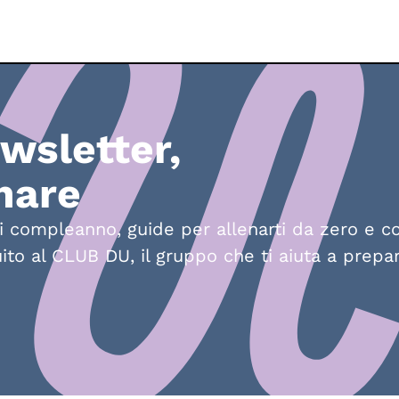
ewsletter,
nare
di compleanno, guide per allenarti da zero e co
ito al CLUB DU, il gruppo che ti aiuta a prepara