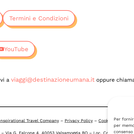
Termini e Condizioni
YouTube
viaggi@destinazioneumana.it
ivi a
oppure chiama
Per fornir
Inspirational Travel Company
–
Privacy Policy
–
Cookie Policy
per memor
consenso 
i – Via G. Falcone 4, 40053 Valsamoggia BO – Loc. Crespellano –