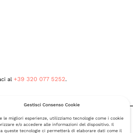
+39 320 077 5252
ci al
.
Gestisci Consenso Cookie
e le migliori esperienze, utilizziamo tecnologie come i cookie
izzare e/o accedere alle informazioni del dispositivo. Il
a queste tecnologie ci permetterà di elaborare dati come il
 CF e P.IVA: 03469271203