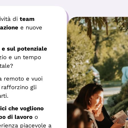
ività di
team
razione
e nuove
 e sul potenziale
zio e un tempo
itale?
a remoto e vuoi
rafforzino gli
rti.
ici che vogliono
po di lavoro
o
rienza piacevole a