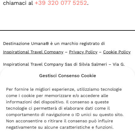
+39 320 077 5252
chiamaci al
.
Destinazione Umana® è un marchio registrato di
Inspirational Travel Company
–
Privacy Policy
–
Cookie Policy
Inspirational Travel Company Sas di Silvia Salmeri – Via G.
Falcone 4, 40053 Valsamoggia BO – Loc. Crespellano – CF e
Gestisci Consenso Cookie
P.IVA: 03469271203
Agenzia di viaggi online Altronauti: PG 37535 del 2007.2015
Per fornire le migliori esperienze, utilizziamo tecnologie
Comune di Valsamoggia -Fondo di Garanzia
Viaggi Nobis
come i cookie per memorizzare e/o accedere alle
informazioni del dispositivo. Il consenso a queste
“Destinazione Umana” e “Turismo Ispirazionale” sono marchi
tecnologie ci permetterà di elaborare dati come il
comportamento di navigazione o ID unici su questo sito.
registrati di Inspirational Travel Company s.a.s.
Non acconsentire o ritirare il consenso può influire
“Destinazione Umana”, “Turismo Ispirazionale” e “Inspirational
negativamente su alcune caratteristiche e funzioni.
Travel” sono segni distintivi di titolarità di
Inspirational Travel