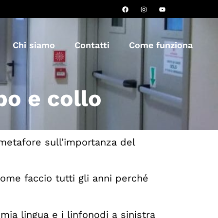
Chi siamo
Contatti
Come funziona
po e collo
etafore sull’importanza del
ome faccio tutti gli anni perché
a lingua e i linfonodi a sinistra