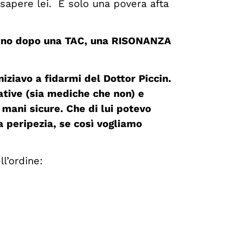
ò sapere lei. É solo una povera afta
meno dopo una TAC, una RISONANZA
ziavo a fidarmi del Dottor Piccin.
ative (sia mediche che non) e
mani sicure. Che di lui potevo
a peripezia, se così vogliamo
ll’ordine: