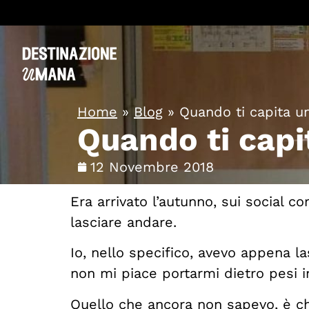
Home
»
Blog
»
Quando ti capita u
Quando ti capi
12 Novembre 2018
Era arrivato l’autunno, sui social 
lasciare andare.
Io, nello specifico, avevo appena la
non mi piace portarmi dietro pesi in
Quello che ancora non sapevo, è che