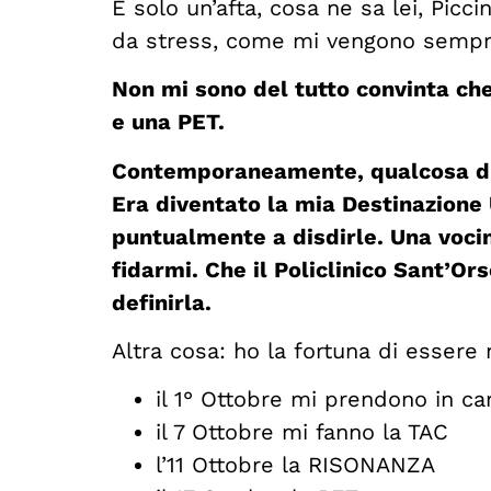
É solo un’afta, cosa ne sa lei, Picc
da stress, come mi vengono sempr
Non mi sono del tutto convinta c
e una PET.
Contemporaneamente, qualcosa di i
Era diventato la mia Destinazione
puntualmente a disdirle. Una vocin
fidarmi. Che il Policlinico Sant’Or
definirla.
Altra cosa: ho la fortuna di essere n
il 1° Ottobre mi prendono in ca
il 7 Ottobre mi fanno la TAC
l’11 Ottobre la RISONANZA