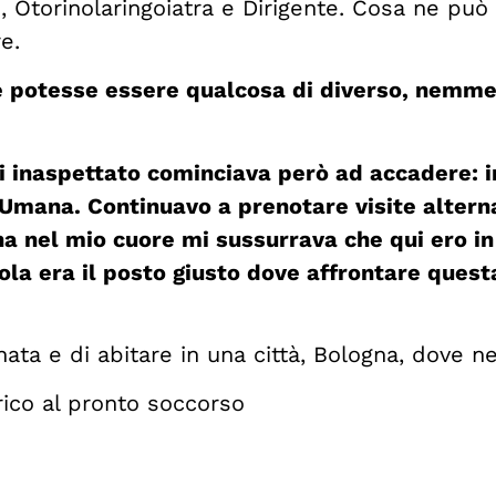
in, Otorinolaringoiatra e Dirigente. Cosa ne pu
e.
he potesse essere qualcosa di diverso, nem
naspettato cominciava però ad accadere: ini
 Umana. Continuavo a prenotare visite altern
a nel mio cuore mi sussurrava che qui ero in 
sola era il posto giusto dove affrontare quest
ata e di abitare in una città, Bologna, dove ne
rico al pronto soccorso