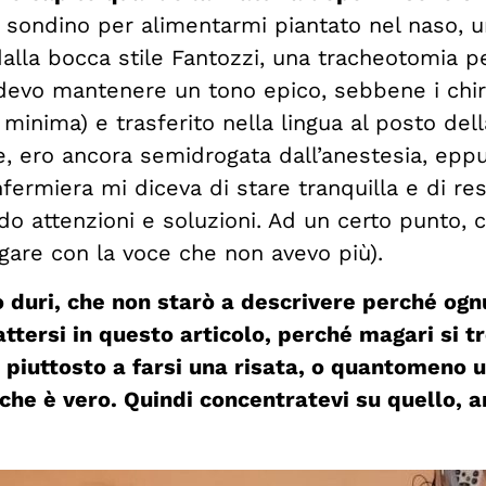
sondino per alimentarmi piantato nel naso, un
dalla bocca stile Fantozzi, una tracheotomia p
 devo mantenere un tono epico, sebbene i chiru
 minima) e trasferito nella lingua al posto del
e, ero ancora semidrogata dall’anestesia, eppu
nfermiera mi diceva di stare tranquilla e di re
attenzioni e soluzioni. Ad un certo punto, co
are con la voce che non avevo più).
lto duri, che non starò a descrivere perché og
tersi in questo articolo, perché magari si t
a piuttosto a farsi una risata, o quantomeno
 che è vero. Quindi concentratevi su quello