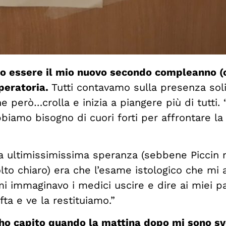
ito essere il mio nuovo secondo compleanno (
peratoria.
Tutti contavamo sulla presenza soli
 però…crolla e inizia a piangere più di tutti. 
bbiamo bisogno di cuori forti per affrontare la
ia ultimissimissima speranza (sebbene Piccin 
lto chiaro) era che l’esame istologico che mi 
mi immaginavo i medici uscire e dire ai miei p
fta e ve la restituiamo.”
’ho capito quando la mattina dopo mi sono s