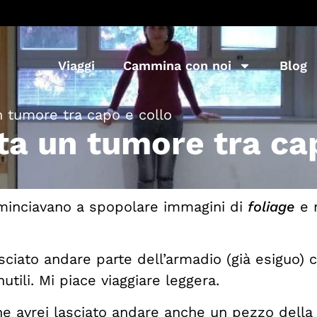
Viaggi
Cammina con noi
Blog
n tumore tra capo e collo
ta un tumore tra ca
cominciavano a spopolare immagini di
foliage
e m
sciato andare parte dell’armadio (già esiguo) c
utili. Mi piace viaggiare leggera.
 avrei lasciato andare anche un pezzo della mi