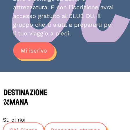
attrezzatura. E con l’iscrizione avrai
accesso gratuito al CLUB DU, il
gruppo che ti aiuta a prepararti per
il tuo viaggio a piedi.
Mi iscrivo
Su di noi