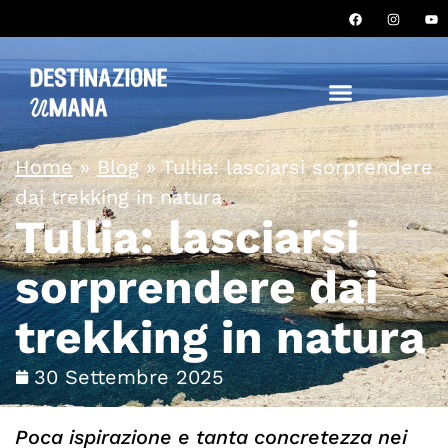
Home
»
Blog
»
Tullia: lasciarsi sorprendere
dai trekking in natura
Tullia: lasciarsi
sorprendere dai
trekking in natura
30 Settembre 2025
Poca ispirazione e tanta concretezza nei