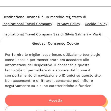
Destinazione Umana® è un marchio registrato di
Inspirational Travel Company
–
Privacy Policy
–
Cookie Policy
Inspirational Travel Company Sas di Silvia Salmeri – Via G.
Falcone 4, 40053 Valsamoggia BO – Loc. Crespellano – CF e
Gestisci Consenso Cookie
P.IVA: 03469271203
Agenzia di viaggi online Altronauti: PG 37535 del 2007.2015
Per fornire le migliori esperienze, utilizziamo tecnologie
Comune di Valsamoggia -Fondo di Garanzia
Viaggi Nobis
come i cookie per memorizzare e/o accedere alle
informazioni del dispositivo. Il consenso a queste
“Destinazione Umana” e “Turismo Ispirazionale” sono marchi
tecnologie ci permetterà di elaborare dati come il
comportamento di navigazione o ID unici su questo sito.
registrati di Inspirational Travel Company s.a.s.
Non acconsentire o ritirare il consenso può influire
“Destinazione Umana”, “Turismo Ispirazionale” e “Inspirational
negativamente su alcune caratteristiche e funzioni.
Travel” sono segni distintivi di titolarità di
Inspirational Travel
Company s.a.s.
, che contraddistinguono i progetti di vacanza
Accetta
creati secondo la nostra filosofia e realizzati per far trovare
alle persone nuove rotte interiori, oltre che destinazioni