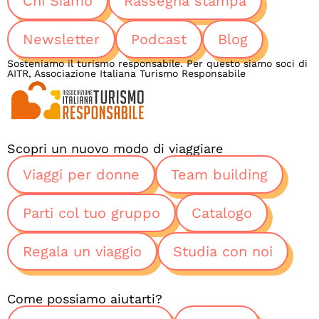
Chi Siamo
Rassegna stampa
Newsletter
Podcast
Blog
Sosteniamo il turismo responsabile. Per questo siamo soci di
AITR, Associazione Italiana Turismo Responsabile
Scopri un nuovo modo di viaggiare
Viaggi per donne
Team building
Parti col tuo gruppo
Catalogo
Regala un viaggio
Studia con noi
Come possiamo aiutarti?