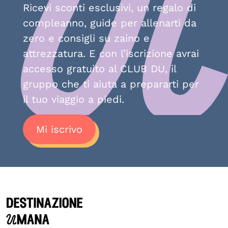
Ricevi sconti esclusivi, un regalo di
compleanno, guide per allenarti da
zero e consigli su zaino e
attrezzatura. E con l’iscrizione avrai
accesso gratuito al CLUB DU, il
gruppo che ti aiuta a prepararti per
il tuo viaggio a piedi.
Mi iscrivo