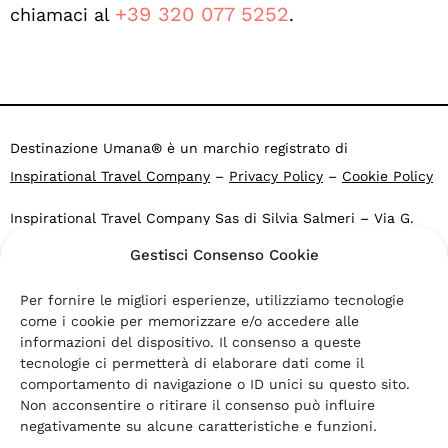
+39 320 077 5252
chiamaci al
.
Destinazione Umana® è un marchio registrato di
Inspirational Travel Company
–
Privacy Policy
–
Cookie Policy
Inspirational Travel Company Sas di Silvia Salmeri – Via G.
Falcone 4, 40053 Valsamoggia BO – Loc. Crespellano – CF e
Gestisci Consenso Cookie
P.IVA: 03469271203
Agenzia di viaggi online Altronauti: PG 37535 del 2007.2015
Per fornire le migliori esperienze, utilizziamo tecnologie
Comune di Valsamoggia -Fondo di Garanzia
Viaggi Nobis
come i cookie per memorizzare e/o accedere alle
informazioni del dispositivo. Il consenso a queste
“Destinazione Umana” e “Turismo Ispirazionale” sono marchi
tecnologie ci permetterà di elaborare dati come il
comportamento di navigazione o ID unici su questo sito.
registrati di Inspirational Travel Company s.a.s.
Non acconsentire o ritirare il consenso può influire
“Destinazione Umana”, “Turismo Ispirazionale” e “Inspirational
negativamente su alcune caratteristiche e funzioni.
Travel” sono segni distintivi di titolarità di
Inspirational Travel