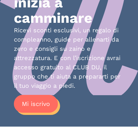
inizia a
camminare
Ricevi sconti esclusivi, un regalo di
compleanno, guide per allenarti da
zero e consigli su zaino e
attrezzatura. E con l’iscrizione avrai
accesso gratuito al CLUB DU, il
gruppo che ti aiuta a prepararti per
il tuo viaggio a piedi.
Mi iscrivo