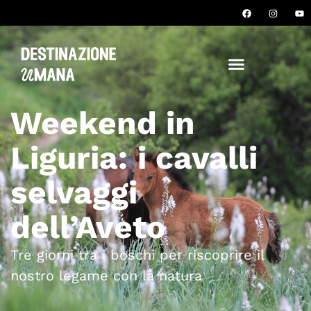
Weekend in
Liguria: i cavalli
selvaggi
dell’Aveto
Tre giorni tra i boschi per riscoprire il
nostro legame con la natura