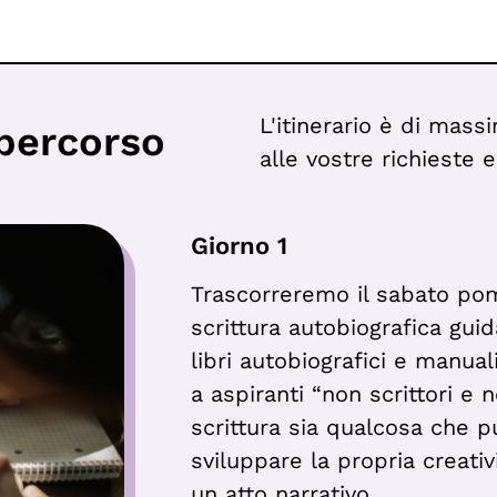
L'itinerario è di mass
 percorso
alle vostre richieste e
Giorno 1
Trascorreremo il sabato pom
scrittura autobiografica gui
libri autobiografici e manuali
a aspiranti “non scrittori e n
scrittura sia qualcosa che p
sviluppare la propria creati
un atto narrativo.