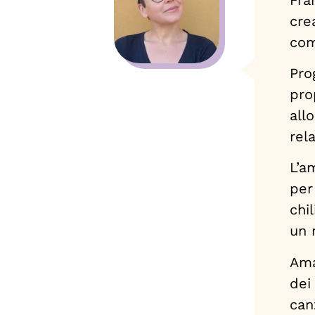
cre
com
Pro
pro
all
rel
L’a
per
chi
un 
Ama
dei
can