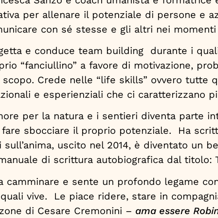
ativa per allenare il potenziale di persone e a
unicare con sé stesse e gli altri nei moment
getta e conduce team building durante i quali c
prio “fanciullino” a favore di motivazione, pr
o scopo. Crede nelle “life skills” ovvero tutt
azionali e esperienziali che ci caratterizzano pi
more per la natura e i sentieri diventa parte 
 fare sbocciare il proprio potenziale. Ha scritto
li sull’anima, uscito nel 2014, è diventato un be
manuale di scrittura autobiografica dal titolo: T
 camminare e sente un profondo legame con i 
 quali vive. Le piace ridere, stare in compagn
zone di Cesare Cremonini –
ama essere Robi