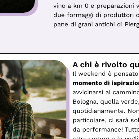
vino a km 0 e preparazioni
due formaggi di produttori d
pane di grani antichi di Pierg
A chi è rivolto q
Il weekend è pensato 
momento di ispirazion
avvicinarsi al cammino,
Bologna, quella verde,
quotidianamente. Non
particolare, ci sarà s
da performance! Tutt
attrezzatura e la vogli