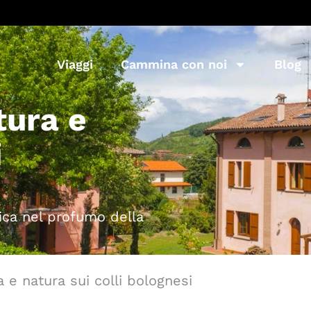
Viaggi
Cammina con noi
Blog
tura e
i
fica nel profumo della
 e natura sui colli bolognesi