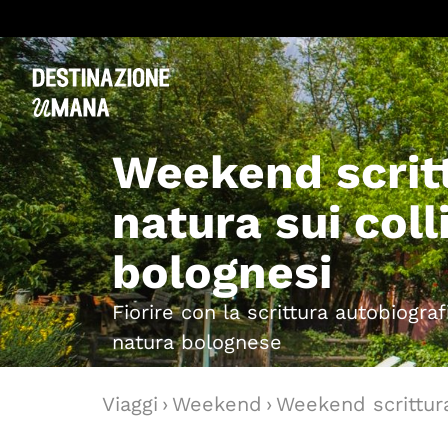
Weekend scrit
natura sui coll
bolognesi
Fiorire con la scrittura autobiogra
natura bolognese
Viaggi
›
Weekend
›
Weekend scrittura