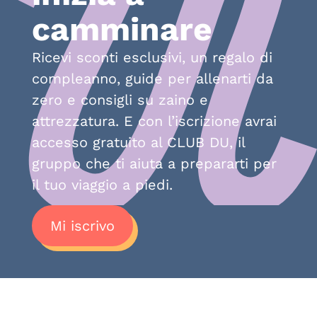
camminare
Ricevi sconti esclusivi, un regalo di
compleanno, guide per allenarti da
zero e consigli su zaino e
attrezzatura. E con l’iscrizione avrai
accesso gratuito al CLUB DU, il
gruppo che ti aiuta a prepararti per
il tuo viaggio a piedi.
Mi iscrivo