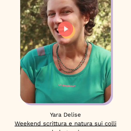
Play
Yara Delise
Weekend scrittura e natura sui colli
We