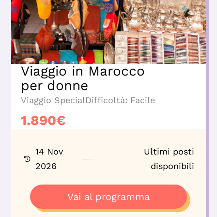
Viaggio in Marocco
per donne
Viaggio Special
Difficoltà:
Facile
1.890
€
14 Nov
Ultimi posti
2026
disponibili
Vai al programma