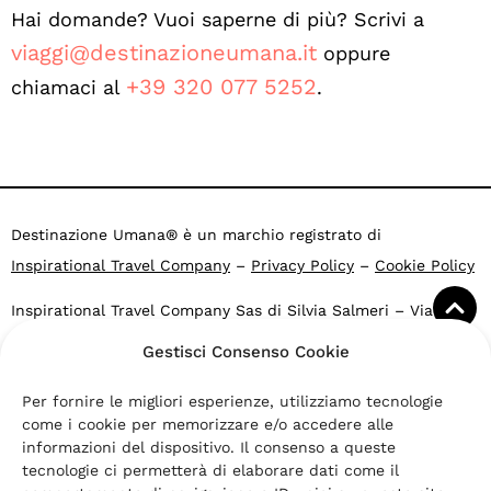
Hai domande? Vuoi saperne di più? Scrivi a
viaggi@destinazioneumana.it
oppure
+39 320 077 5252
chiamaci al
.
Destinazione Umana® è un marchio registrato di
Inspirational Travel Company
–
Privacy Policy
–
Cookie Policy
Inspirational Travel Company Sas di Silvia Salmeri – Via G.
Falcone 4, 40053 Valsamoggia BO – Loc. Crespellano – CF e
Gestisci Consenso Cookie
P.IVA: 03469271203
Agenzia di viaggi online Altronauti: PG 37535 del 2007.2015
Per fornire le migliori esperienze, utilizziamo tecnologie
Comune di Valsamoggia -Fondo di Garanzia
Viaggi Nobis
come i cookie per memorizzare e/o accedere alle
informazioni del dispositivo. Il consenso a queste
“Destinazione Umana” e “Turismo Ispirazionale” sono marchi
tecnologie ci permetterà di elaborare dati come il